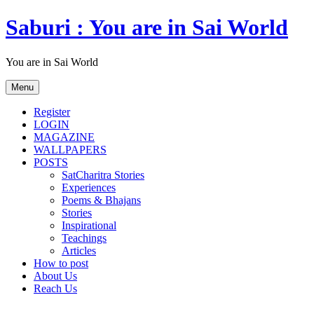
Skip
Saburi : You are in Sai World
to
content
You are in Sai World
Menu
Register
LOGIN
MAGAZINE
WALLPAPERS
POSTS
SatCharitra Stories
Experiences
Poems & Bhajans
Stories
Inspirational
Teachings
Articles
How to post
About Us
Reach Us