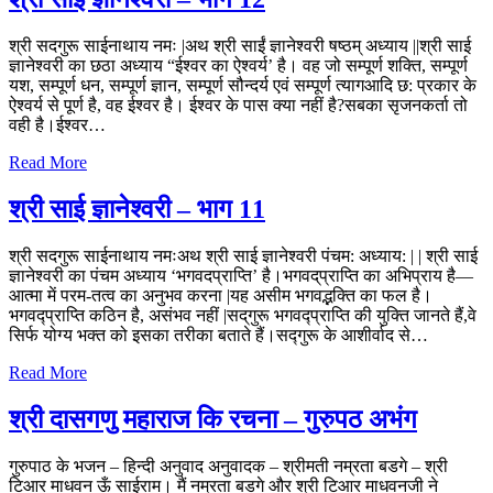
श्री सदगुरू साईनाथाय नमः |अथ श्री साईं ज्ञानेश्वरी षष्ठम्‌ अध्याय ||श्री साई
ज्ञानेश्वरी का छठा अध्याय “ईश्वर का ऐश्वर्य’ है। वह जो सम्पूर्ण शक्ति, सम्पूर्ण
यश, सम्पूर्ण धन, सम्पूर्ण ज्ञान, सम्पूर्ण सौन्दर्य एवं सम्पूर्ण त्यागआदि छ: प्रकार के
ऐश्वर्य से पूर्ण है, वह ईश्वर है। ईश्वर के पास क्‍या नहीं है?सबका सृजनकर्ता तो
वही है।ईश्वर…
Read More
श्री साई ज्ञानेश्वरी – भाग 11
श्री सदगुरू साईनाथाय नमःअथ श्री साई ज्ञानेश्वरी पंचम: अध्याय: | | श्री साई
ज्ञानेश्वरी का पंचम अध्याय ‘भगवदप्राप्ति’ है।भगवद्‌प्राप्ति का अभिप्राय है—
आत्मा में परम-तत्व का अनुभव करना |यह असीम भगवद्भक्ति का फल है।
भगवद्प्राप्ति कठिन है, असंभव नहीं |सद्‌गुरू भगवद्प्राप्ति की युक्ति जानते हैं,वे
सिर्फ योग्य भक्त को इसका तरीका बताते हैं।सद्गुरू के आशीर्वाद से…
Read More
श्री दासगणु महाराज कि रचना – गुरुपठ अभंग
गुरुपाठ के भजन – हिन्दी अनुवाद अनुवादक – श्रीमती नम्रता बडगे – श्री
टिआर माधवन ऊँ साईराम। मैं नम्रता बडगे और श्री टिआर माधवनजी ने